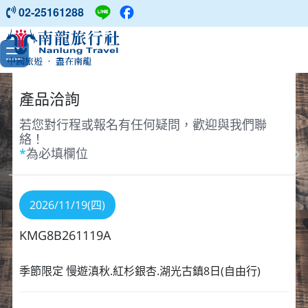
02-25161288
中國旅遊 ‧ 盡在南龍
產品洽詢
若您對行程或報名有任何疑問，歡迎與我們聯
絡！
*
為必填欄位
2026/11/19(四)
KMG8B261119A
季節限定 慢遊滇秋.紅杉銀杏.湖光古鎮8日(自由行)