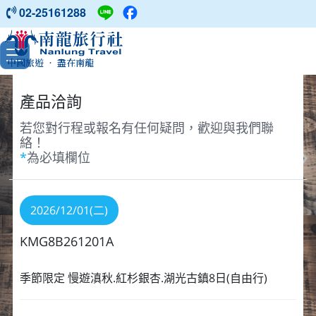
02-25161288
中國旅遊 ‧ 盡在南龍
產品洽詢
若您對行程或報名有任何疑問，歡迎與我們聯
絡！
*
為必填欄位
2026/12/01(二)
KMG8B261201A
季節限定 慢遊滇秋.紅杉銀杏.湖光古鎮8日(自由行)