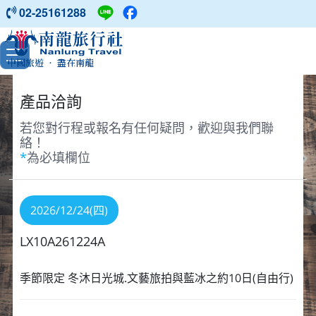
02-25161288
中國旅遊 ‧ 盡在南龍
產品洽詢
若您對行程或報名有任何疑問，歡迎與我們聯
絡！
*
為必填欄位
2026/12/24(四)
LX10A261224A
季節限定 冬沐日光城.文藝旅拍與藍冰之約10日(自由行)