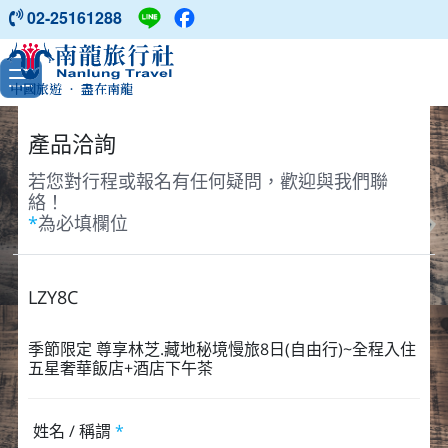
02-25161288
中國旅遊 ‧ 盡在南龍
產品洽詢
若您對行程或報名有任何疑問，歡迎與我們聯
絡！
*
為必填欄位
LZY8C
季節限定 尊享林芝.藏地秘境慢旅8日(自由行)~全程入住
五星奢華飯店+酒店下午茶
姓名 / 稱謂
*