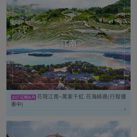
江南
花現江南~萬紫千紅.花海綺遇(行程優
惠中)