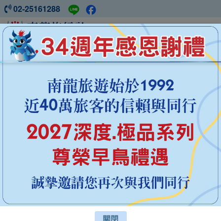
02-25161288
中國旅遊 ‧ 盡在南龍
南疆胡楊林15日
山東儒韻
之旅20日
秋冬季節限定
2027花現系列
深度系列
西藏
新疆
四川
雲南
青海
關閉