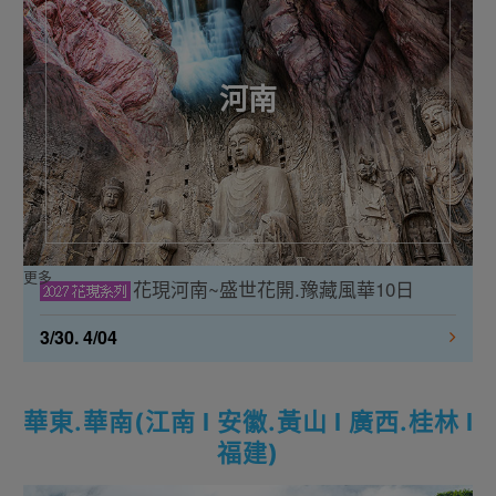
河南
更多
花現河南~盛世花開.豫藏風華10日
3/30. 4/04
華東.華南(江南 l 安徽.黃山 l 廣西.桂林 l
福建)