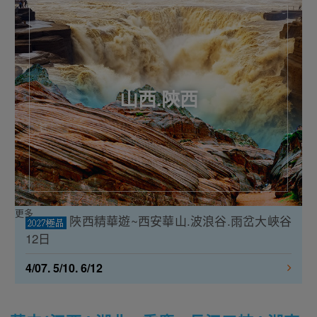
山西.陝西
更多
陜西精華遊~西安華山.波浪谷.雨岔大峽谷
12日
4/07. 5/10. 6/12