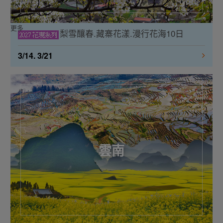
更多
梨雪釀春.藏寨花漾.漫行花海10日
3/14. 3/21
雲南