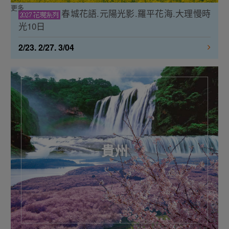
更多
春城花語.元陽光影.羅平花海.大理慢時
光10日
2/23. 2/27. 3/04
貴州