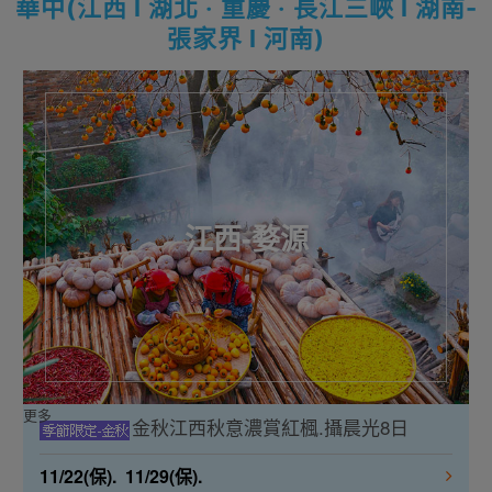
華中(江西 l 湖北 ‧ 重慶 ‧ 長江三峽 l 湖南-
張家界 l 河南)
江西-婺源
更多
金秋江西秋意濃賞紅楓.攝晨光8日
11/22(保). 11/29(保).