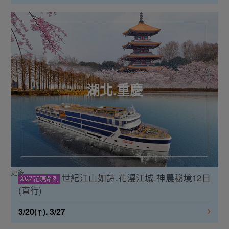
湖北.重慶
更多
世紀江山如詩.花漫江城.神農秘境12日
(直行)
3/20(↑). 3/27