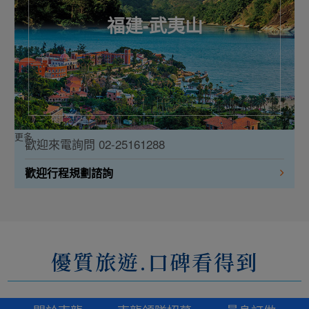
福建-武夷山
更多
歡迎來電詢問 02-25161288
歡迎行程規劃諮詢
優質旅遊.口碑看得到