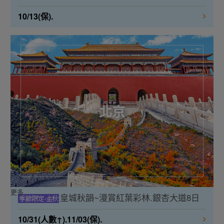
10/13(保).
北京
更多
皇城秋韻~漫賞紅葉彩林.銀杏大道8日
10/31(人數↑).11/03(保).