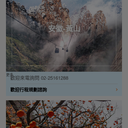
安徽-黃山
更多
歡迎來電詢問 02-25161288
歡迎行程規劃諮詢