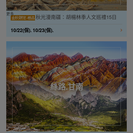
更多
秋光漫南疆：胡楊林季人文巡禮15日
10/22(保). 10/23(保).
絲路.甘南