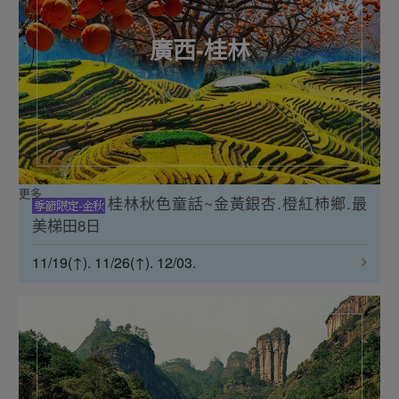
廣西-桂林
更多
桂林秋色童話~金黃銀杏.橙紅柿鄉.最
美梯田8日
11/19(↑). 11/26(↑). 12/03.