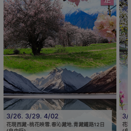
3/26. 3/29. 4/02
3/
花現西藏-桃花映雪.春沁藏地.青藏鐵路12日
花