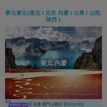
華北東北(東北 l 北京.內蒙 l 山東 l 山西.
陝西 )
東北.內蒙
更多
紅海灘·關門山楓紅·長白山10日