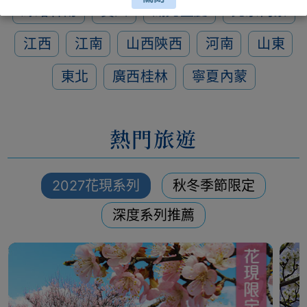
絲路甘南
貴州
湖北重慶
北京內蒙
江西
江南
山西陝西
河南
山東
東北
廣西桂林
寧夏內蒙
熱門旅遊
2027花現系列
秋冬季節限定
深度系列推薦