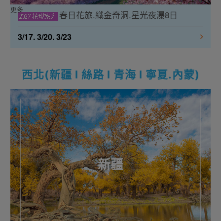
更多
春日花旅.織金奇洞.星光夜瀑8日
3/17. 3/20. 3/23
西北(新疆 l 絲路 l 青海 l 寧夏.內蒙)
新疆