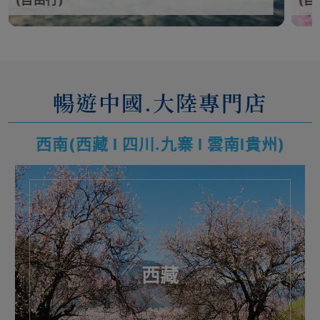
(自由行)
(自
暢遊中國.大陸專門店
西南(西藏 l 四川.九寨 l 雲南l貴州)
西藏