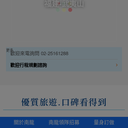
福建-武夷山
更多
歡迎來電詢問 02-25161288
歡迎行程規劃諮詢
優質旅遊.口碑看得到
關於南龍
南龍領隊招募
量身訂做