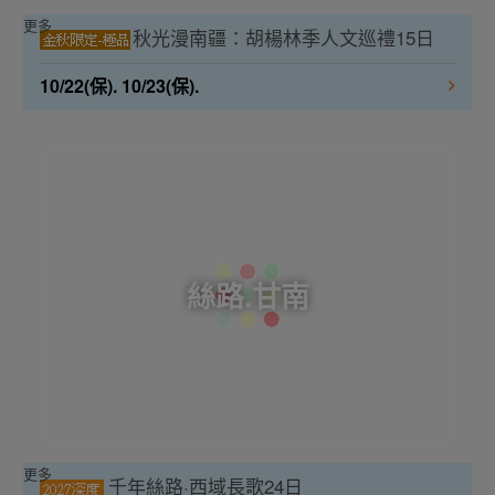
更多
秋光漫南疆：胡楊林季人文巡禮15日
10/22(保). 10/23(保).
絲路.甘南
更多
千年絲路·西域長歌24日