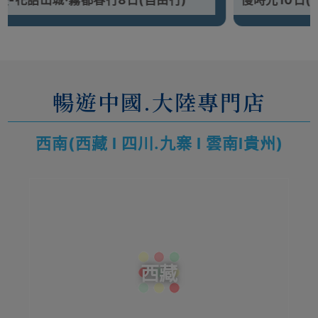
)
慢時光10日(自由行)
暢遊中國.大陸專門店
西南(西藏 l 四川.九寨 l 雲南l貴州)
西藏