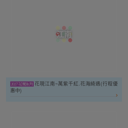
江南
花現江南~萬紫千紅.花海綺遇(行程優
惠中)