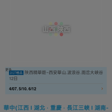
山西.陝西
更多
陜西精華遊~西安華山.波浪谷.雨岔大峽谷
12日
4/07. 5/10. 6/12
華中(江西 l 湖北 ‧ 重慶 ‧ 長江三峽 l 湖南-