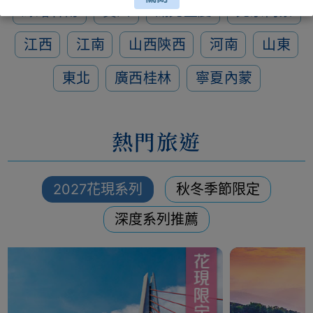
絲路甘南
貴州
湖北重慶
北京內蒙
江西
江南
山西陝西
河南
山東
東北
廣西桂林
寧夏內蒙
熱門旅遊
2027花現系列
秋冬季節限定
深度系列推薦