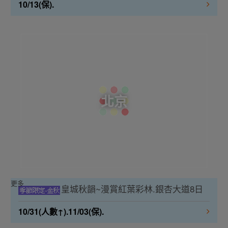
10/13(保).
北京
更多
皇城秋韻~漫賞紅葉彩林.銀杏大道8日
10/31(人數↑).11/03(保).