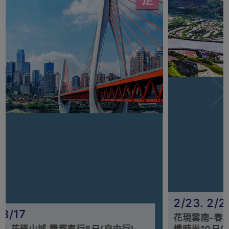
2/23. 2/27. 3/04(↑)
花現雲南-春城花語.元陽光影.羅平花海.大理