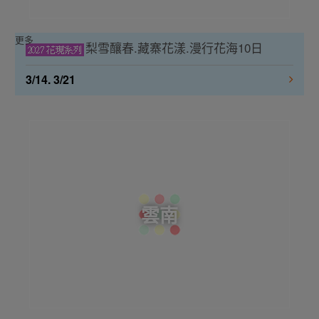
更多
梨雪釀春.藏寨花漾.漫行花海10日
3/14. 3/21
雲南