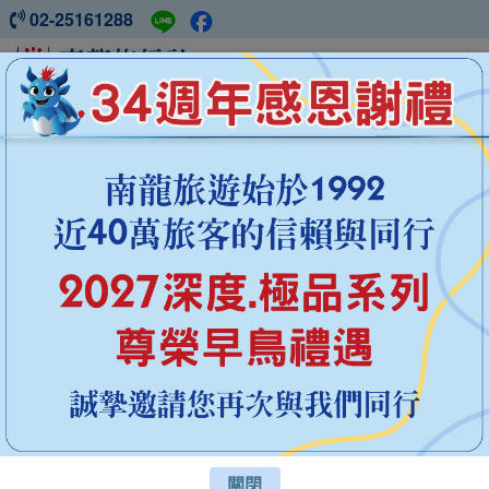
02-25161288
中國旅遊 ‧ 盡在南龍
2027西
藏桃花季
秋冬季節限定
2027花現系列
深度系列
西藏
新疆
四川
雲南
青海
關閉