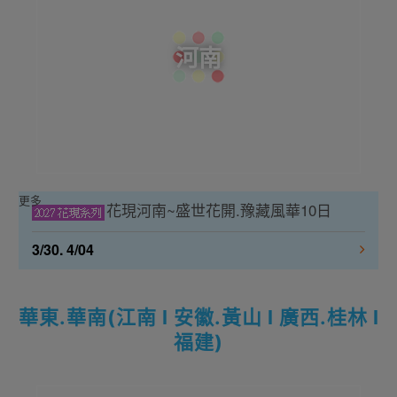
河南
更多
花現河南~盛世花開.豫藏風華10日
3/30. 4/04
華東.華南(江南 l 安徽.黃山 l 廣西.桂林 l
福建)