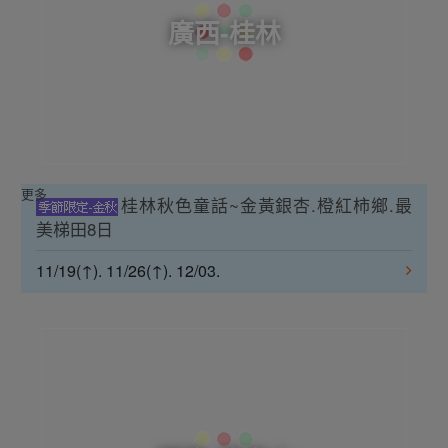
廣西-桂林
更多
桂林秋色童話~金黃銀杏.橙紅柿鄉.最
美梯田8日
11/19(↑). 11/26(↑). 12/03.