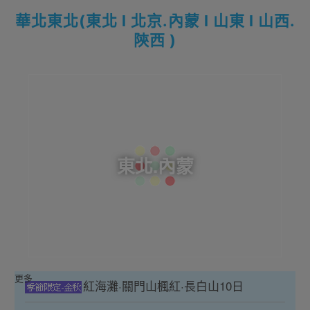
華北東北(東北 l 北京.內蒙 l 山東 l 山西.
陝西 )
東北.內蒙
更多
紅海灘·關門山楓紅·長白山10日