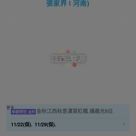
張家界 l 河南)
江西-婺源
更多
金秋江西秋意濃賞紅楓.攝晨光8日
11/22(保). 11/29(保).