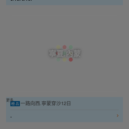
寧夏.內蒙
更多
一路向西.寧蒙穿沙12日
.