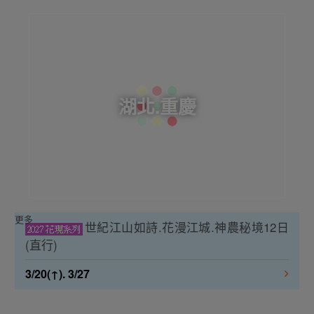
湖北.重慶
更多
世紀江山如詩.花漫江城.神農秘境12日
(直行)
3/20(↑). 3/27