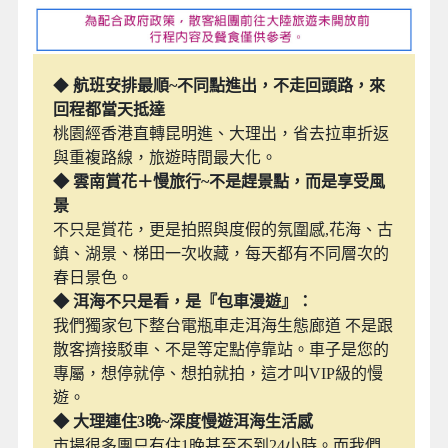
◆
航班安排最順~不同點進出，不走回頭路，來
回程都當天抵達
桃園經香港直轉昆明進、大理出，省去拉車折返
與重複路線，旅遊時間最大化。
◆ 雲南賞花＋慢旅行~不是趕景點，而是享受風
景
不只是賞花，更是拍照與度假的氛圍感,花海、古
鎮、湖景、梯田一次收藏，每天都有不同層次的
春日景色。
◆ 洱海不只是看，是『包車漫遊』：
我們獨家包下整台電瓶車走洱海生態廊道 不是跟
散客擠接駁車、不是等定點停靠站。車子是您的
專屬，想停就停、想拍就拍，這才叫VIP級的慢
遊。
◆ 大理連住3晚~深度慢遊洱海生活感
市場很多團只有住1晚甚至不到24小時。而我們