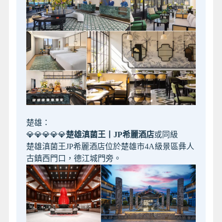
楚雄：
💎💎💎💎💎
楚雄滇菌王丨JP希麗酒店
或同級
楚雄滇菌王JP希麗酒店位於楚雄市4A級景區彝人
古鎮西門口，德江城門旁。