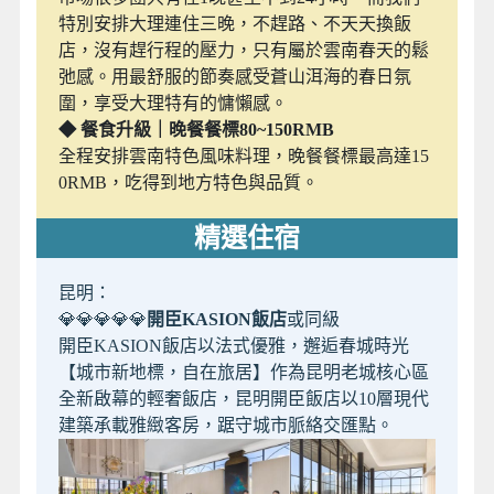
特別安排大理連住三晚，不趕路、不天天換飯
店，沒有趕行程的壓力，只有屬於雲南春天的鬆
弛感。用最舒服的節奏感受蒼山洱海的春日氛
圍，享受大理特有的慵懶感。
◆ 餐食升級｜晚餐餐標80~150RMB
全程安排雲南特色風味料理，晚餐餐標最高達15
0RMB，吃得到地方特色與品質。
精選住宿
昆明：
💎💎💎💎💎
開臣KASION飯店
或同級
開臣KASION飯店以法式優雅，邂逅春城時光
【城市新地標，自在旅居】作為昆明老城核心區
全新啟幕的輕奢飯店，昆明開臣飯店以10層現代
建築承載雅緻客房，踞守城市脈絡交匯點。