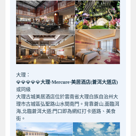
大理：
💎💎💎💎💎
大理·Mercure·美居酒店(蒼洱大道店)
或同級
大理古城美居酒店位於雲南省大理白族自治州大
理市古城區弘聖路山水間南門。背靠蒼山,面臨洱
海,北臨蒼洱大道;門口即為網紅打卡道路、美食
街。