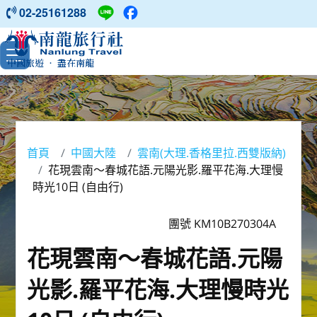
02-25161288
中國旅遊 ‧ 盡在南龍
首頁
中國大陸
雲南(大理.香格里拉.西雙版納)
花現雲南～春城花語.元陽光影.羅平花海.大理慢
時光10日 (自由行)
團號 KM10B270304A
花現雲南～春城花語.元陽
光影.羅平花海.大理慢時光