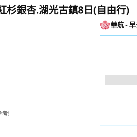
紅杉銀杏.湖光古鎮8日(自由行)
華航
早
考!