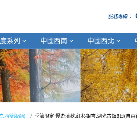
度系列
中國西南
中國西北
拉.西雙版納)
季節限定 慢遊滇秋.紅杉銀杏.湖光古鎮8日(自由