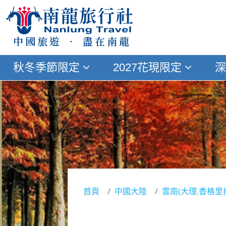
中國旅遊 ‧ 盡在南龍
秋冬季節限定
2027花現限定
深
首頁
中國大陸
雲南(大理.香格里