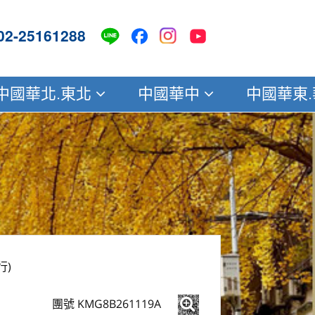
02-25161288
中國華北.東北
中國華中
中國華東
行)
團號 KMG8B261119A