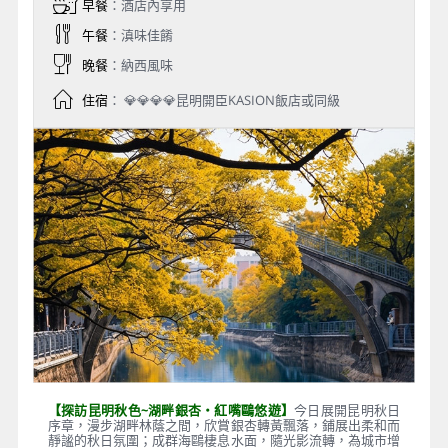
早餐
：酒店內享用
午餐
：滇味佳餚
晚餐
：納西風味
住宿
： 💎💎💎💎昆明開臣KASION飯店或同級
【探訪昆明秋色~湖畔銀杏・紅嘴鷗悠遊】
今日展開昆明秋日
序章，漫步湖畔林蔭之間，欣賞銀杏轉黃飄落，鋪展出柔和而
靜謐的秋日氛圍；成群海鷗棲息水面，隨光影流轉，為城市增