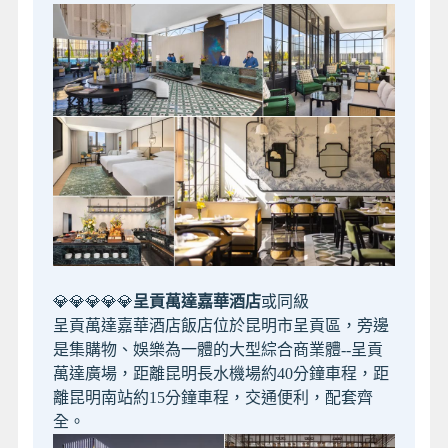
💎💎💎💎💎
呈貢萬達嘉華酒店
或同級
呈貢萬達嘉華酒店飯店位於昆明市呈貢區，旁邊
是集購物、娛樂為一體的大型綜合商業體--呈貢
萬達廣場，距離昆明長水機場約40分鐘車程，距
離昆明南站約15分鐘車程，交通便利，配套齊
全。