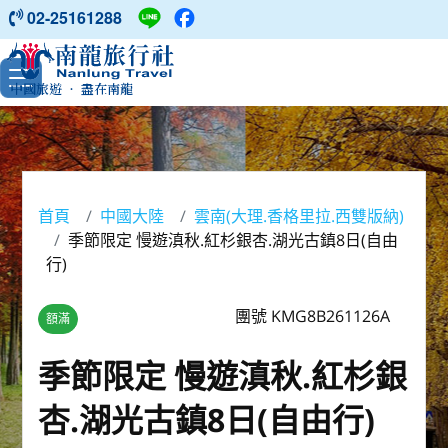
02-25161288
中國旅遊 ‧ 盡在南龍
首頁
中國大陸
雲南(大理.香格里拉.西雙版納)
季節限定 慢遊滇秋.紅杉銀杏.湖光古鎮8日(自由
行)
團號 KMG8B261126A
額滿
季節限定 慢遊滇秋.紅杉銀
杏.湖光古鎮8日(自由行)