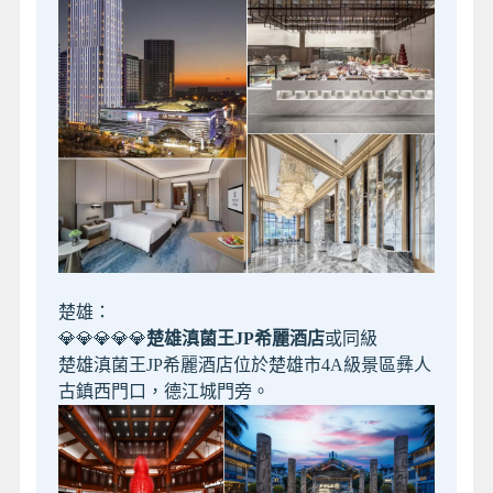
楚雄：
💎💎💎💎💎
楚雄滇菌王JP希麗酒店
或同級
楚雄滇菌王JP希麗酒店位於楚雄市4A級景區彝人
古鎮西門口，德江城門旁。