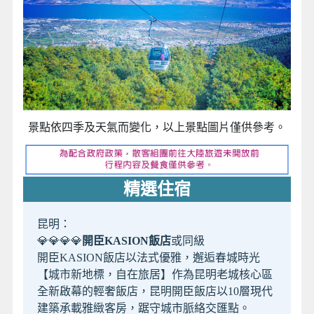
景點依四季及天氣而變化，以上景點圖片僅供參考。
精選住宿
昆明：
💎💎💎💎
開臣KASION飯店
或同級
開臣KASION飯店以法式優雅，邂逅春城時光
【城市新地標，自在旅居】作為昆明老城核心區
全新啟幕的輕奢飯店，昆明開臣飯店以10層現代
建築承載雅緻客房，踞守城市脈絡交匯點。