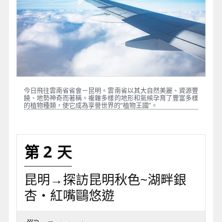
今日飛往雲南省省會－昆明。雲南省以其大自然美麗、資源豐
饒、地勢神奇而著稱。複雜多樣的地形和氣候孕育了豐富多樣
的植物種類，使它成為享譽世界的“植物王國”。
2
昆明→探訪昆明秋色~湖畔銀
杏・紅嘴鷗悠遊