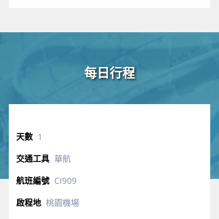
每日行程
1
華航
CI909
桃園機場