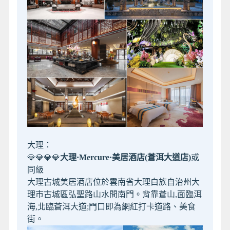
大理：
💎💎💎💎
大理·Mercure·美居酒店(蒼洱大道店)
或
同級
大理古城美居酒店位於雲南省大理白族自治州大
理市古城區弘聖路山水間南門。背靠蒼山,面臨洱
海,北臨蒼洱大道;門口即為網紅打卡道路、美食
街。