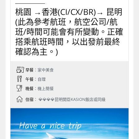
桃園 →香港(CI/CX/BR)→ 昆明
(此為參考航班，航空公司/航
班/時間可能會有所變動。正確
搭乘航班時間，以出發前最終
確認為主。)
早餐
：家中美食
午餐
：自理
晚餐
：機上簡餐
住宿
： 💎💎💎💎昆明開臣KASION飯店或同級