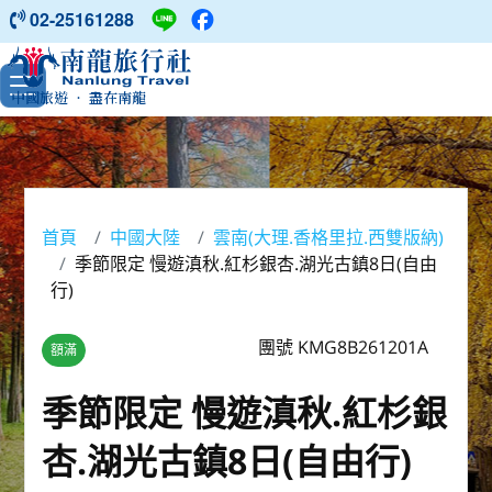
02-25161288
中國旅遊 ‧ 盡在南龍
首頁
中國大陸
雲南(大理.香格里拉.西雙版納)
季節限定 慢遊滇秋.紅杉銀杏.湖光古鎮8日(自由
行)
團號 KMG8B261201A
額滿
季節限定 慢遊滇秋.紅杉銀
杏.湖光古鎮8日(自由行)