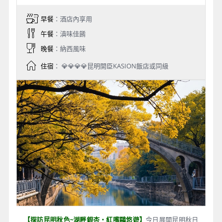
早餐
：酒店內享用
午餐
：滇味佳餚
晚餐
：納西風味
住宿
： 💎💎💎💎昆明開臣KASION飯店或同級
【探訪昆明秋色~湖畔銀杏・紅嘴鷗悠遊】
今日展開昆明秋日