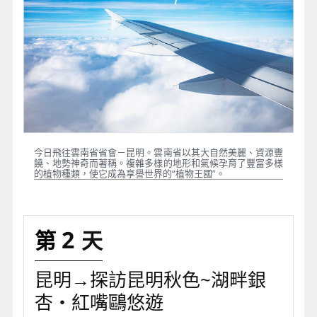
今日飛往雲南省省會－昆明。雲南省以其大自然美麗、資源豐
饒、地勢神奇而著稱。複雜多樣的地形和氣候孕育了豐富多樣
的植物種類，使它成為享譽世界的“植物王國”。
2
昆明→探訪昆明秋色~湖畔銀
杏・紅嘴鷗悠遊