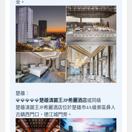
全。
楚雄：
💎💎💎💎💎
楚雄滇菌王JP希麗酒店
或同級
楚雄滇菌王JP希麗酒店位於楚雄市4A級景區彝人
古鎮西門口，德江城門旁。