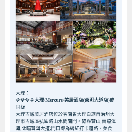
大理：
💎💎💎💎
大理·Mercure·美居酒店(蒼洱大道店)
或
同級
大理古城美居酒店位於雲南省大理白族自治州大
理市古城區弘聖路山水間南門。背靠蒼山,面臨洱
海,北臨蒼洱大道;門口即為網紅打卡道路、美食