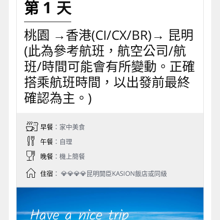
1
桃園 →香港(CI/CX/BR)→ 昆明
(此為參考航班，航空公司/航
班/時間可能會有所變動。正確
搭乘航班時間，以出發前最終
確認為主。)
早餐
：家中美食
午餐
：自理
晚餐
：機上簡餐
住宿
： 💎💎💎💎昆明開臣KASION飯店或同級