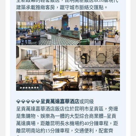
全新啟幕的輕奢飯店，昆明開臣飯店以10層現代
建築承載雅緻客房，踞守城市脈絡交匯點。
💎💎💎💎💎
呈貢萬達嘉華酒店
或同級
呈貢萬達嘉華酒店飯店位於昆明市呈貢區，旁邊
是集購物、娛樂為一體的大型綜合商業體--呈貢
萬達廣場，距離昆明長水機場約40分鐘車程，距
離昆明南站約15分鐘車程，交通便利，配套齊