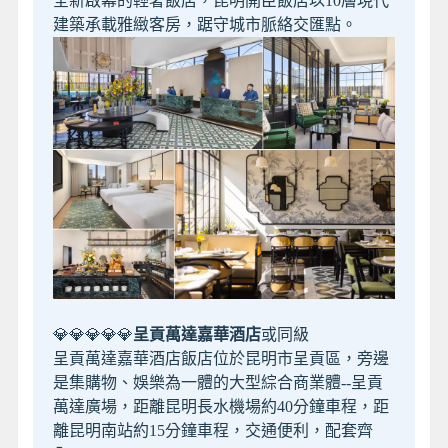
全新啟幕的輕奢飯店，昆明開臣飯店以10層現代
建築承載雅緻客房，踞守城市脈絡交匯點。
💎💎💎💎💎
呈貢萬達嘉華酒店
或同級
呈貢萬達嘉華酒店飯店位於昆明市呈貢區，旁邊
是集購物、娛樂為一體的大型綜合商業體--呈貢
萬達廣場，距離昆明長水機場約40分鐘車程，距
離昆明南站約15分鐘車程，交通便利，配套齊