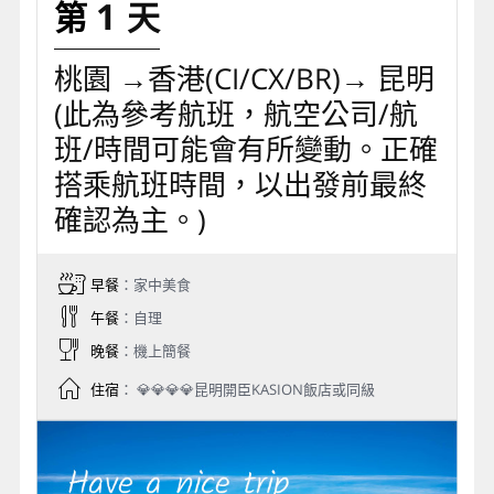
1
桃園 →香港(CI/CX/BR)→ 昆明
(此為參考航班，航空公司/航
班/時間可能會有所變動。正確
搭乘航班時間，以出發前最終
確認為主。)
早餐
：家中美食
午餐
：自理
晚餐
：機上簡餐
住宿
： 💎💎💎💎昆明開臣KASION飯店或同級