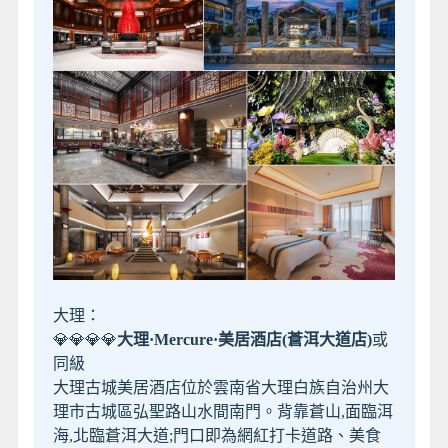
大理：
💎💎💎💎
大理·Mercure·美居酒店(蒼洱大道店)
或
同級
大理古城美居酒店位於雲南省大理白族自治州大
理市古城區弘聖路山水間南門。背靠蒼山,面臨洱
海,北臨蒼洱大道;門口即為網紅打卡道路、美食