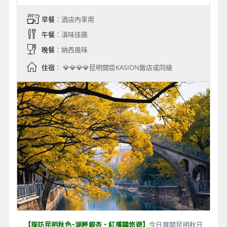
早餐
：酒店內享用
午餐
：滇味佳餚
晚餐
：納西風味
住宿
： 💎💎💎💎昆明開臣KASION飯店或同級
【探訪昆明秋色~湖畔銀杏・紅嘴鷗悠遊】
今日展開昆明秋日