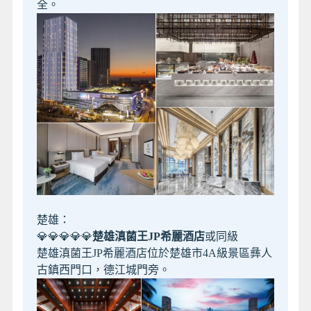
全。
楚雄：
💎💎💎💎💎
楚雄滇菌王JP希麗酒店
或同級
楚雄滇菌王JP希麗酒店位於楚雄市4A級景區彝人
古鎮西門口，德江城門旁。