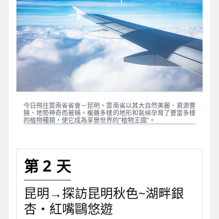
今日飛往雲南省省會－昆明。雲南省以其大自然美麗、資源豐
饒、地勢神奇而著稱。複雜多樣的地形和氣候孕育了豐富多樣
的植物種類，使它成為享譽世界的“植物王國”。
2
昆明→探訪昆明秋色~湖畔銀
杏・紅嘴鷗悠遊