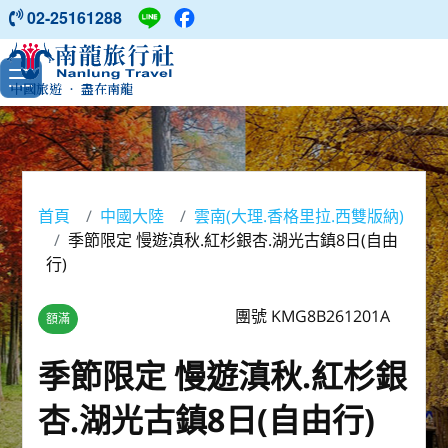
02-25161288
中國旅遊 ‧ 盡在南龍
首頁
中國大陸
雲南(大理.香格里拉.西雙版納)
季節限定 慢遊滇秋.紅杉銀杏.湖光古鎮8日(自由
行)
團號 KMG8B261201A
額滿
季節限定 慢遊滇秋.紅杉銀
杏.湖光古鎮8日(自由行)