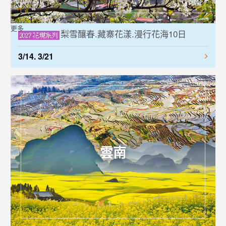
更多
梨雪釀春.藏寨花漾.漫行花海10日
3/14. 3/21
雲南