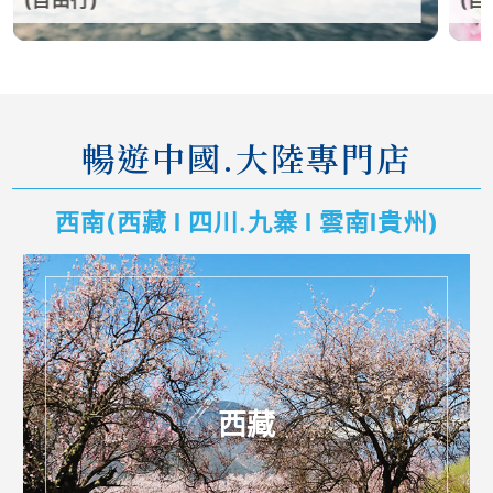
自由行)
(自由行)
暢遊中國.大陸專門店
西南(西藏 l 四川.九寨 l 雲南l貴州)
西藏