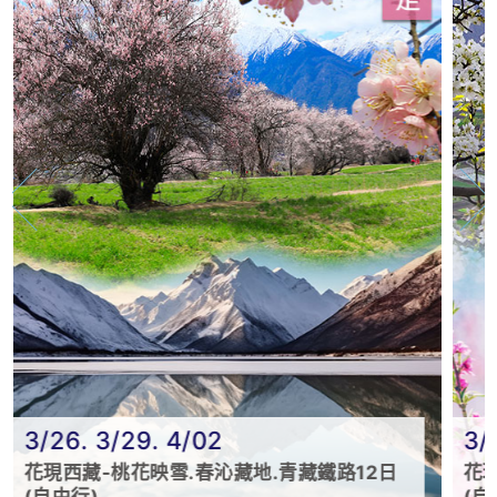
/26. 3/29. 4/02
3/14(
現西藏-桃花映雪.春沁藏地.青藏鐵路12日
花現四川