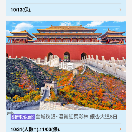
10/13(保).
北京
更多
皇城秋韻~漫賞紅葉彩林.銀杏大道8日
10/31(人數↑).11/03(保).