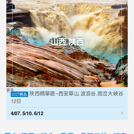
山西.陝西
更多
陜西精華遊~西安華山.波浪谷.雨岔大峽谷
12日
4/07. 5/10. 6/12