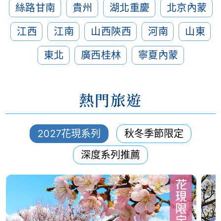
絲路甘南
貴州
湖北重慶
北京內蒙
江西
江南
山西陝西
河南
山東
東北
廣西桂林
寧夏內蒙
熱門旅遊
2027花現系列
秋冬季節限定
深度系列推薦