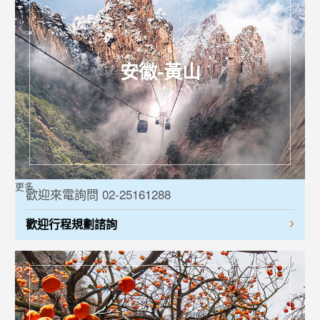
安徽-黃山
更多
歡迎來電詢問 02-25161288
歡迎行程規劃諮詢