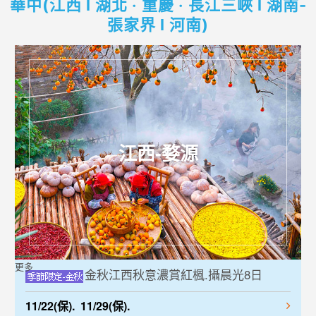
華中(江西 l 湖北 ‧ 重慶 ‧ 長江三峽 l 湖南-
張家界 l 河南)
江西-婺源
更多
金秋江西秋意濃賞紅楓.攝晨光8日
11/22(保). 11/29(保).