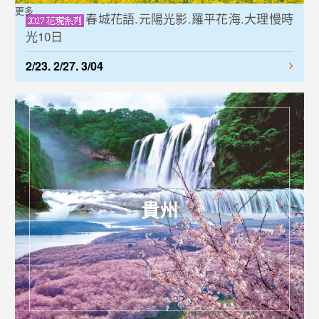
更多
春城花語.元陽光影.羅平花海.大理慢時
光10日
2/23. 2/27. 3/04
貴州