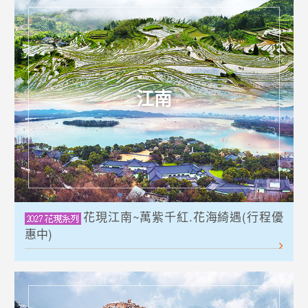
江南
花現江南~萬紫千紅.花海綺遇(行程優
惠中)