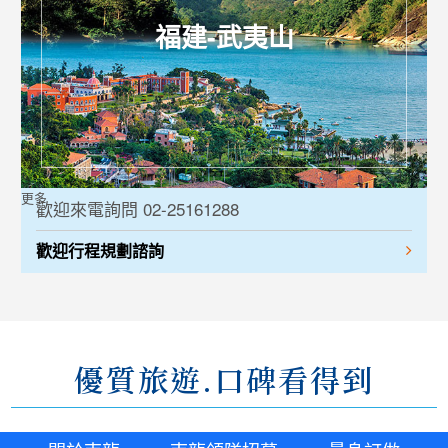
福建-武夷山
更多
歡迎來電詢問 02-25161288
歡迎行程規劃諮詢
優質旅遊.口碑看得到