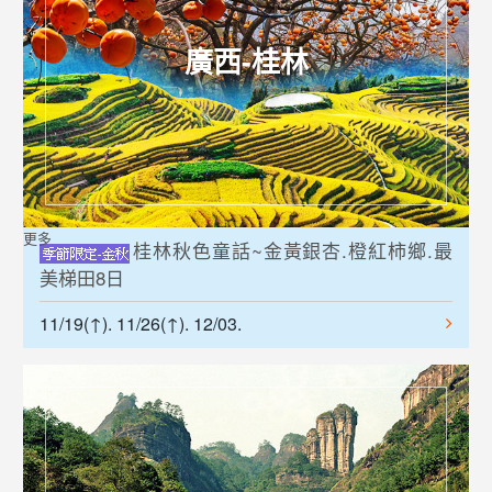
廣西-桂林
更多
桂林秋色童話~金黃銀杏.橙紅柿鄉.最
美梯田8日
11/19(↑). 11/26(↑). 12/03.