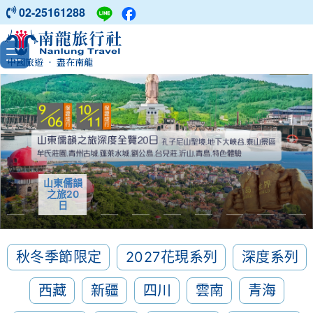
02-25161288
中國旅遊 ‧ 盡在南龍
山東儒韻之旅20日
南疆胡楊
林15日
秋冬季節限定
2027花現系列
深度系列
西藏
新疆
四川
雲南
青海