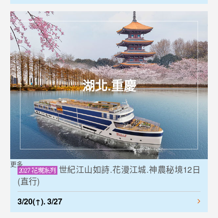
湖北.重慶
更多
世紀江山如詩.花漫江城.神農秘境12日
(直行)
3/20(↑). 3/27