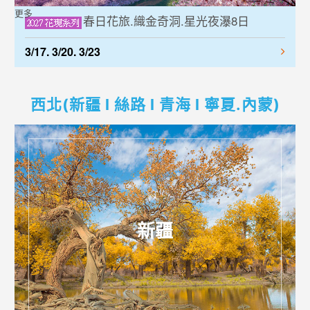
更多
春日花旅.織金奇洞.星光夜瀑8日
3/17. 3/20. 3/23
西北(新疆 l 絲路 l 青海 l 寧夏.內蒙)
新疆