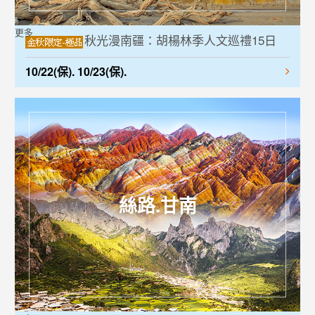
更多
秋光漫南疆：胡楊林季人文巡禮15日
10/22(保). 10/23(保).
絲路.甘南