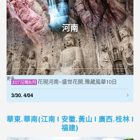
河南
更多
花現河南~盛世花開.豫藏風華10日
3/30. 4/04
華東.華南(江南 l 安徽.黃山 l 廣西.桂林 l
福建)