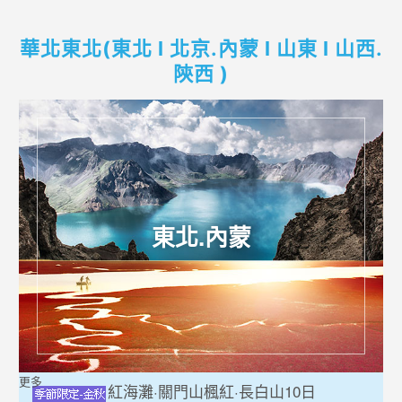
華北東北(東北 l 北京.內蒙 l 山東 l 山西.
陝西 )
東北.內蒙
更多
紅海灘·關門山楓紅·長白山10日