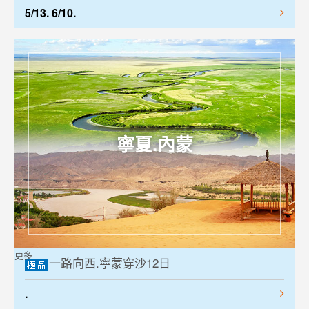
5/13. 6/10.
寧夏.內蒙
更多
一路向西.寧蒙穿沙12日
.