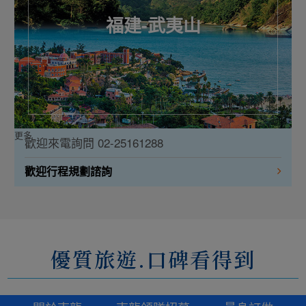
福建-武夷山
更多
歡迎來電詢問 02-25161288
歡迎行程規劃諮詢
優質旅遊.口碑看得到