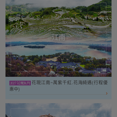
江南
花現江南~萬紫千紅.花海綺遇(行程優
惠中)