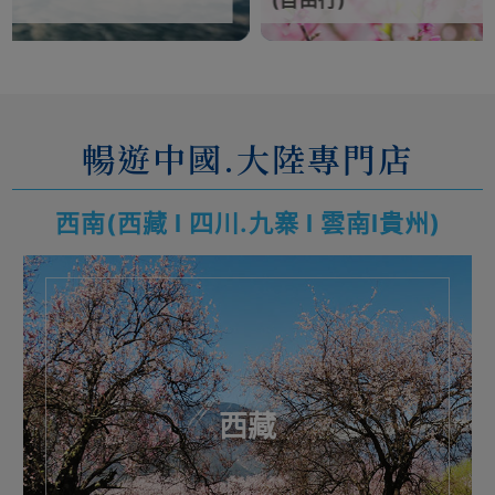
(自由行)
(自
暢遊中國.大陸專門店
西南(西藏 l 四川.九寨 l 雲南l貴州)
西藏