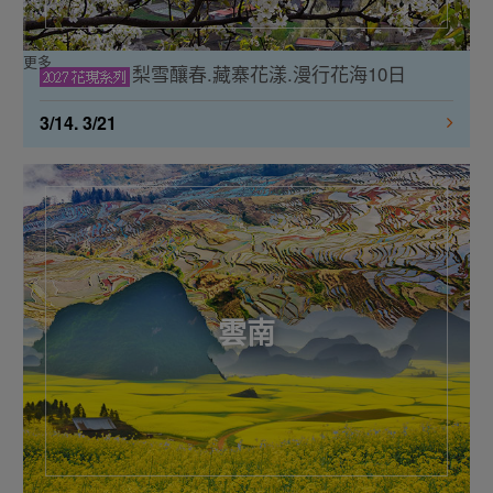
更多
梨雪釀春.藏寨花漾.漫行花海10日
3/14. 3/21
雲南