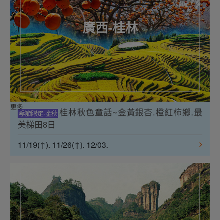
廣西-桂林
更多
桂林秋色童話~金黃銀杏.橙紅柿鄉.最
美梯田8日
11/19(↑). 11/26(↑). 12/03.