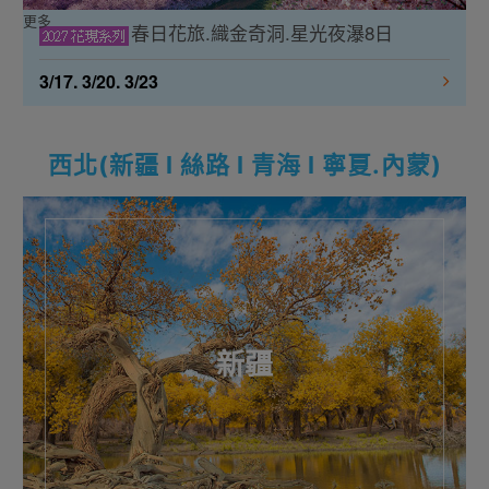
更多
春日花旅.織金奇洞.星光夜瀑8日
3/17. 3/20. 3/23
西北(新疆 l 絲路 l 青海 l 寧夏.內蒙)
新疆