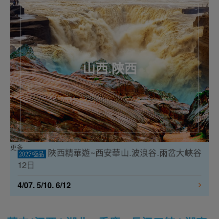
山西.陝西
更多
陜西精華遊~西安華山.波浪谷.雨岔大峽谷
12日
4/07. 5/10. 6/12