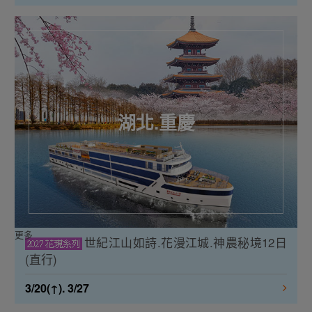
湖北.重慶
更多
世紀江山如詩.花漫江城.神農秘境12日
(直行)
3/20(↑). 3/27