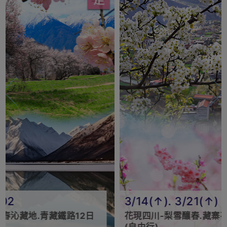
3/14(↑). 3/21(↑)
3/
花現四川-梨雪釀春.藏寨花漾.漫行花海10日
花