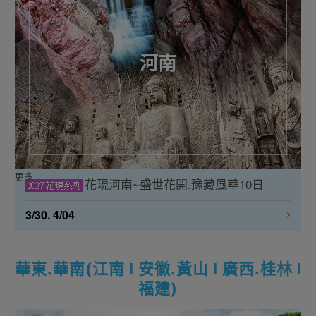
河南
更多
花現河南~盛世花開.豫藏風華10日
3/30. 4/04
華東.華南(江南 l 安徽.黃山 l 廣西.桂林 l
福建)