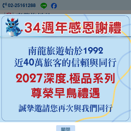
02-25161288
中國旅遊 ‧ 盡在南龍
南疆胡楊
林15日
秋冬季節限定
2027花現系列
深度系列
西藏
新疆
四川
雲南
青海
關閉