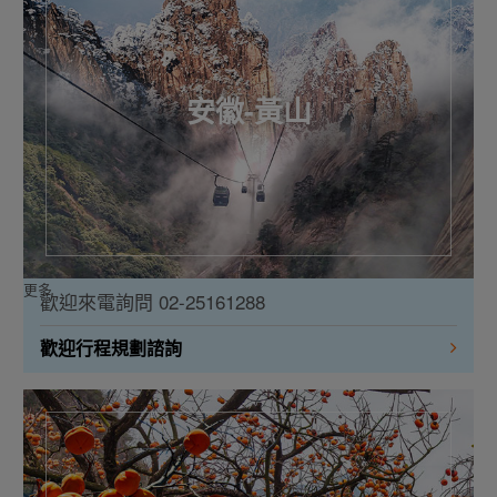
安徽-黃山
更多
歡迎來電詢問 02-25161288
歡迎行程規劃諮詢