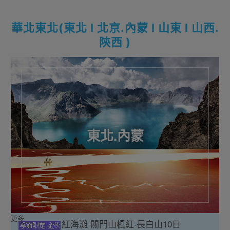
華北東北(東北 l 北京.內蒙 l 山東 l 山西.
陝西 )
東北.內蒙
更多
紅海灘·關門山楓紅·長白山10日