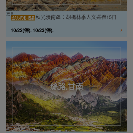
更多
秋光漫南疆：胡楊林季人文巡禮15日
10/22(保). 10/23(保).
絲路.甘南