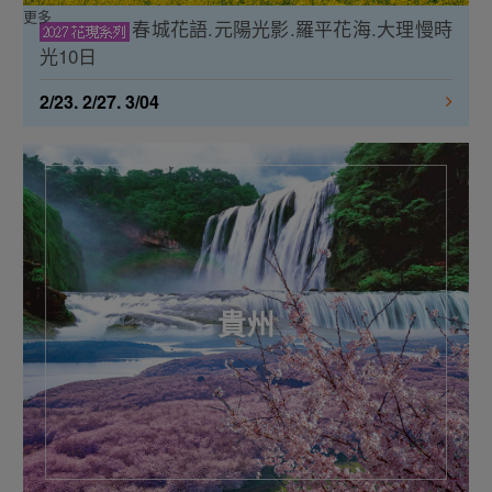
更多
春城花語.元陽光影.羅平花海.大理慢時
光10日
2/23. 2/27. 3/04
貴州