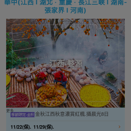
華中(江西 l 湖北 ‧ 重慶 ‧ 長江三峽 l 湖南-
張家界 l 河南)
江西-婺源
更多
金秋江西秋意濃賞紅楓.攝晨光8日
11/22(保). 11/29(保).