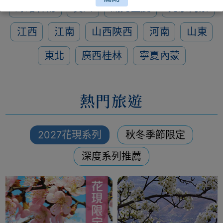
絲路甘南
貴州
湖北重慶
北京內蒙
江西
江南
山西陝西
河南
山東
東北
廣西桂林
寧夏內蒙
熱門旅遊
2027花現系列
秋冬季節限定
深度系列推薦