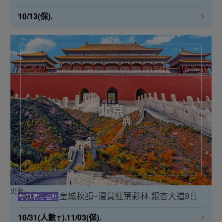
10/13(保).
北京
更多
皇城秋韻~漫賞紅葉彩林.銀杏大道8日
10/31(人數↑).11/03(保).