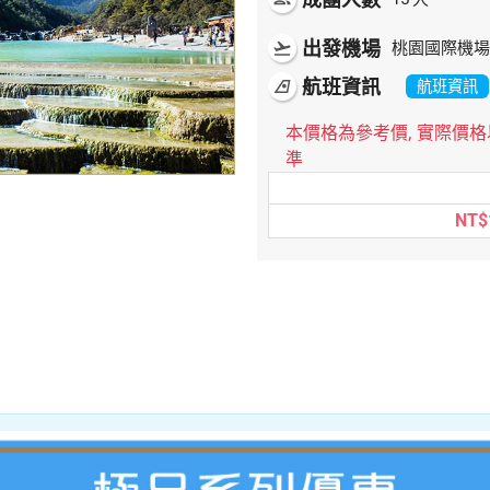
出發機場
flight_takeoff
桃園國際機場
航班資訊
airlines
航班資訊
本價格為參考價, 實際價
準
NT$