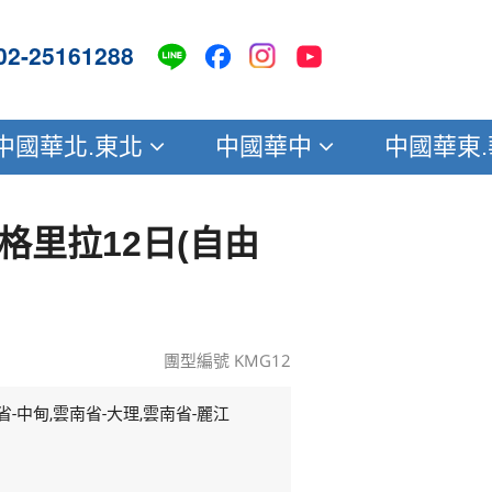
02-25161288
中國華北.東北
中國華中
中國華東
格里拉12日(自由
團型編號 KMG12
省-中甸,雲南省-大理,雲南省-麗江