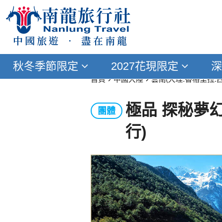
中國旅遊 ‧ 盡在南龍
秋冬季節限定
2027花現限定
深
首頁
中國大陸
雲南(大理.香格里拉.
極品 探秘夢幻
團體
行)