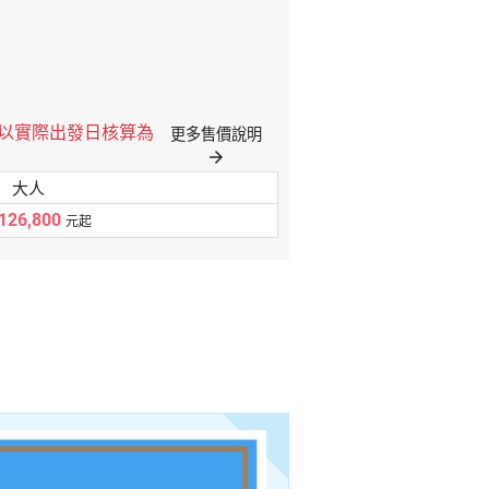
格以實際出發日核算為
更多售價說明
arrow_forward
大人
126,800
元起