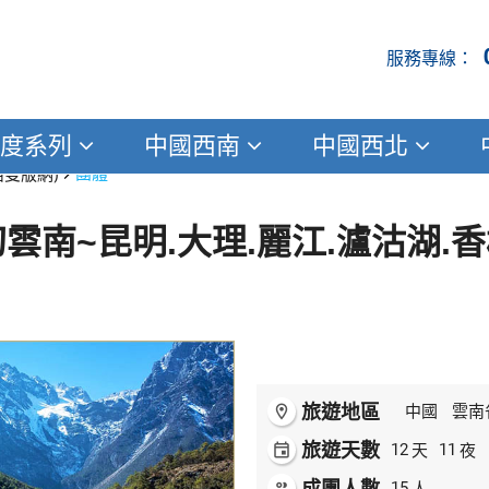
度系列
中國西南
中國西北
西雙版納)
團體
雲南~昆明.大理.麗江.瀘沽湖.香
旅遊地區
room
中國
雲南
旅遊天數
天
夜
event
12
11
成團人數
人
people
15