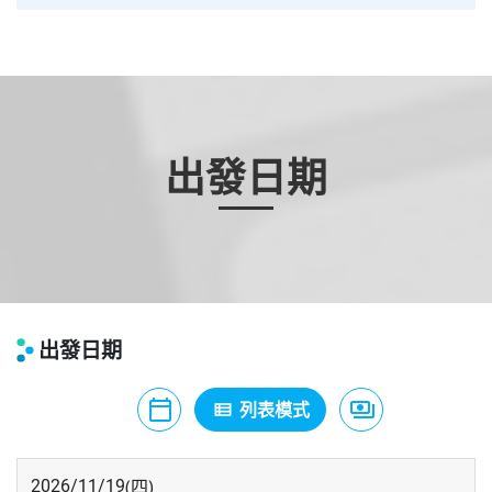
出發日期
出發日期
calendar_today
payments
月曆模式
列表模式
價格模式
view_list
(四)
2026/11/19