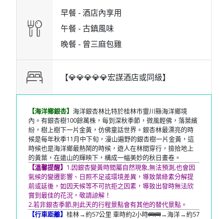
早餐 -
酒店內享用
午餐 -
古鎮風味
晚餐 -
曾三麻包雞
【💎💎💎💎💎宏謀酒店或同級】
【海洋鄉銀杏】
海洋銀杏林比特於桂林市靈川縣海洋鄉境
內。有銀杏樹100餘萬株，每到深秋季節，微風輕佛，落葉繽
紛，樹上樹下一片金黃，仿佛童話世界。銀杏林最漂亮的時
候是每年秋季11月中下旬，漫山遍野的銀杏樹一片金黃，這
時候也是海洋鄉最熱鬧的時候，遊人在林間穿行，撿拾地上
的黃葉，在遠山的輝映下，構成一幅美妙的秋日畫卷。
【溫馨提醒】
1.因銀杏變黃時間屬自然現象,無法預測,也會因
氣候的變遷影響、日照不足或環境差異，導致葉綠素分解提
前或延後，如因天候等不可抗拒之因素，導致出發時無法欣
賞到最佳的花況，敬請諒解！
2.若非銀杏季節,則此天的行程景點會有其他的替代景點。
【行車距離】
桂林→約57公里 車時約2小時🚌🚌→海洋→約57