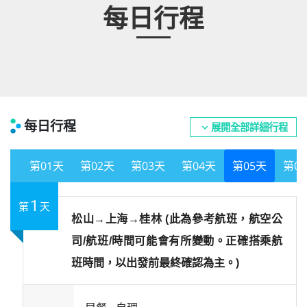
每日行程
每日行程
展開全部詳細行程
expand_more
01
02
03
04
05
06
1
第
天
松山→上海→桂林 (此為參考航班，航空公
司/航班/時間可能會有所變動。正確搭乘航
班時間，以出發前最終確認為主。)