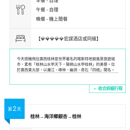
早餐 -
自理
午餐 -
自理
晚餐 -
機上簡餐
【💎💎💎💎💎宏謀酒店或同級】
今天搭機飛往廣西桂林是世界著名的喀斯特地貌風景旅遊城
市，素有「桂林山水甲天下，陽朔山水甲桂林」的美譽。位
於廣西東北部，以灕江、峰林、幽洞、奇石「四絕」聞名。
expand_more
2
第
天
桂林→海洋鄉銀杏→桂林