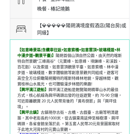
晚餐 -
椿記燒鵝
【💎💎💎💎💎陽朔漓境度假酒店(陽台房)或
同級】
【如意峰景區(含纜車往返+如意索橋+如意雲頂+玻璃棧道+林
中漫步道+觀景平臺)】
陽朔首個山頂自然公園，由天然的喀斯
特自然景觀“三峰兩谷”（元寶峰、如意峰、項鍊峰、彩溪穀、
百花穀）以及索道、如意雲頂觀景平臺、如意索橋、林中漫
步道、玻璃棧道、數字體驗館等創意景觀共同組成，遊客可
高空全方位俯瞰陽朔獨特的喀斯特峰林地貌，穿越林間，觀
賞桂林山水風光，也可體驗漫步林間的樂趣!
【興坪漓江遊船】
興坪漓江遊船是飽覽陽朔精華山水的最佳
方式，核心航線為興坪碼頭出發的往返遊覽，約 70-90 分鐘，
可近距離觀賞 20 元人民幣背後的「黃布倒影」與「興坪佳
境」。
【興坪古鎮】
古鎮現存古街、古橋、古戲臺、古廟等明清建
築，其中老街長約1000米，從古鎮東南延伸至榕樹潭、興坪
碼頭，各省會館坐落於此 。第五套人民幣20元背景圖案取材
于此地大河背村的元寶山景觀。