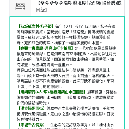
【💎💎💎💎💎陽朔漓境度假酒店(陽台房)或
同級】
【恭城紅岩村-柿子節】
每年 10 月下旬至 12 月底。柿子在霜
降時節成熟變紅，呈現漫山遍野「紅燈籠」掛滿枝頭的震撼
景象。紅紅火火的柿子像燈籠一樣掛滿枝頭，點綴漫山遍
野，宛如紅色的海洋，構成了一幅幅美麗的山水畫。
【途觀十裏畫廊+月亮山打卡拍照】
是一條把陽朔最美景點連
接起來的風景線，在陽朔城南的321國道線，出陽朔縣往月亮
山方向的一段景觀帶，因沿路兩側群山連綿、風景秀麗、如
詩如畫，故被稱為陽朔十裡畫廊。
月亮山位於廣西壯族自治區桂林市陽朔縣十裡畫廊景區末
端。山頭上有一個天然的大石拱，兩面貫通，遠看酷似天上
明月高掛，從不同角度變換觀看，此洞形狀不斷變化，呈現
上弦月至下弦月的動態變化。
【陽朔騎行(4人/車)-暢遊陽朔山水田園間】
迎著微風，穿梭在
陽朔如詩如畫的山水田園間。用最舒服的節奏，收藏專屬於
你們的陽朔慢時光。
【漫步陽朔西街】
體驗中西文化交融的慢生活風情，千年古
街與現代風情碰撞，是山水之旅中最慵懶的記憶註腳。日夜
皆具獨特魅力。
【宋城千古情秀】
一生必看的史詩級歌舞秀，以「桂林山水