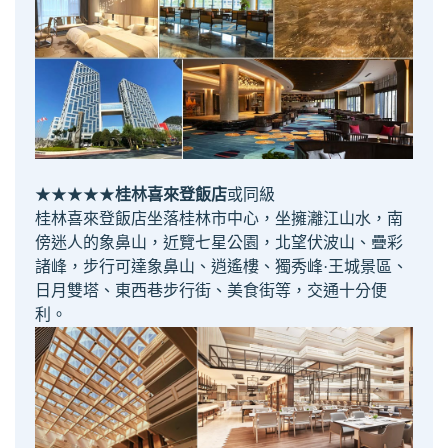
★★★★★
桂林喜來登飯店
或同級
桂林喜來登飯店坐落桂林市中心，坐擁灕江山水，南
傍迷人的象鼻山，近覽七星公園，北望伏波山、疊彩
諸峰，步行可達象鼻山、逍遙樓、獨秀峰·王城景區、
日月雙塔、東西巷步行街、美食街等，交通十分便
利。