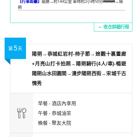
【行車距離】
龍勝→約144公里 車時約2小時50分🚌🚌🚌→陽
朔
expand_more
5
第
天
陽朔→恭城紅岩村-柿子節→途觀十裏畫廊
+月亮山打卡拍照→陽朔騎行(4人/車)-暢遊
陽朔山水田園間→漫步陽朔西街→宋城千古
情秀
早餐 -
酒店內享用
午餐 -
恭城油茶
晚餐 -
聚友大院