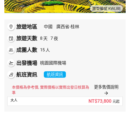
團型編號 KWL8B
旅遊地區
room
中國
廣西省-桂林
旅遊天數
天
夜
event
8
7
成團人數
人
people
15
出發機場
flight_takeoff
桃園國際機場
航班資訊
airlines
航班資訊
更多售價說明
本價格為參考價, 實際價格以實際出發日核算為
準
arrow_forward
NT$73,800
元起