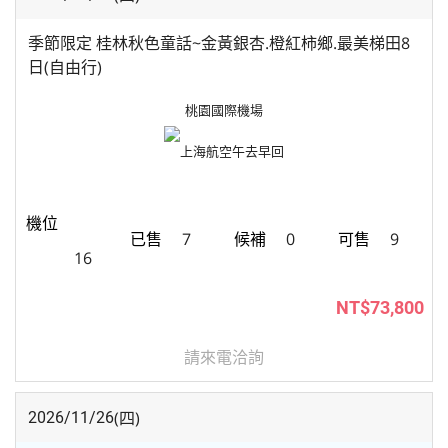
季節限定 桂林秋色童話~金黃銀杏.橙紅柿鄉.最美梯田8
日(自由行)
桃園國際機場
上海航空
午去早回
7
0
9
16
NT$73,800
請來電洽詢
(四)
2026/11/26