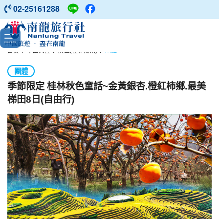
02-25161288
中國旅遊 ‧ 盡在南龍
首頁
中國大陸
廣西(桂林陽朔)
團體
團體
季節限定 桂林秋色童話~金黃銀杏.橙紅柿鄉.最美
梯田8日(自由行)