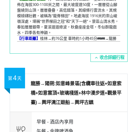
佈在海拔300-1100米之間，最大坡度達50度，一層層從山腳
盤繞到山頂，層層疊疊，高低錯落。其線條行雲流水，其規
模磅礴壯觀，被稱為“龍脊梯田”。地處海拔 1916米的崇山峻
嶺深處，堪稱“世界梯田之冠”和“天下一絕”。景區山清水秀，
春如層層銀帶，夏滾道道綠波，秋疊座座金塔，冬似群龍戲
水，四季各有神韻。
【行車距離】
桂林→約76公里 車時約1小時45分🚌🚌→龍勝
expand_more
4
第
天
龍勝→陽朔:如意峰景區(含纜車往返+如意索
橋+如意雲頂+玻璃棧道+林中漫步道+觀景平
臺)→興坪漓江遊船→興坪古鎮
早餐 -
酒店內享用
午餐 -
金牌啤酒魚