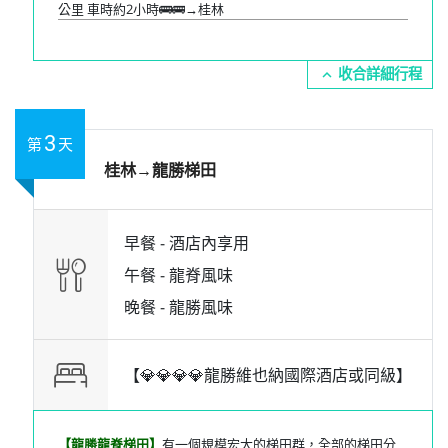
公里 車時約2小時🚌🚌→桂林
expand_more
3
第
天
桂林→龍勝梯田
早餐 -
酒店內享用
午餐 -
龍脊風味
晚餐 -
龍勝風味
【💎💎💎💎龍勝維也納國際酒店或同級】
【龍勝龍脊梯田】
有一個規模宏大的梯田群，全部的梯田分