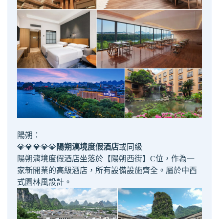
陽朔：
💎💎💎💎💎
陽朔漓境度假酒店
或同級
陽朔漓境度假酒店坐落於【陽朔西街】C位，作為一
家新開業的高級酒店，所有設備設施齊全。屬於中西
式園林風設計。