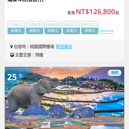
NT$126,800
售價
起
11/04(三)
12/04(五)
03/05(五)
04/07(三)
05/11(二)
請電洽
請電洽
請電洽
請電洽
請電洽
more
出發地：桃園國際機場
航班資訊
主要交通：飛機
團體
25
天