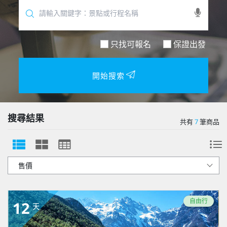
只找可報名
保證出發
開始搜索
搜尋結果
共有
7
筆商品
自由行
12
天