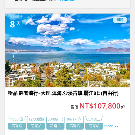
團體
8
天
極品 輕奢滇行~大理.洱海.沙溪古鎮.麗江8日(自由行)
NT$107,800
售價
起
11/06(五)
12/03(四)
03/08(一)
04/17(六)
05/18(二)
請電洽
請電洽
請電洽
請電洽
請電洽
more