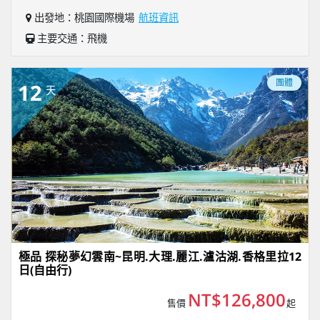
出發地：桃園國際機場
航班資訊
主要交通：飛機
團體
12
天
極品 探秘夢幻雲南~昆明.大理.麗江.瀘沽湖.香格里拉12
日(自由行)
NT$126,800
售價
起