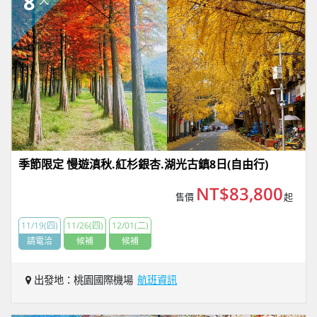
8
季節限定 慢遊滇秋.紅杉銀杏.湖光古鎮8日(自由行)
NT$83,800
售價
起
11/19(四)
11/26(四)
12/01(二)
請電洽
候補
候補
出發地：桃園國際機場
航班資訊