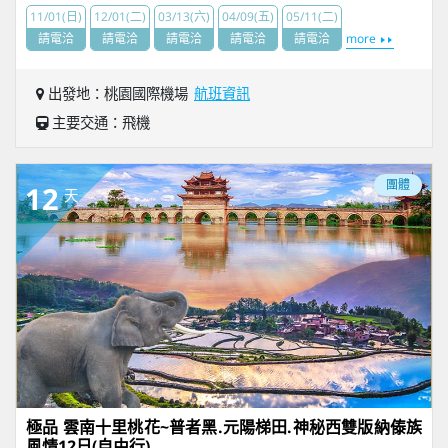
11/01(日)
12/01(二)
03/13(六)
04/09(五)
05/11(二)
請電洽
請電洽
請電洽
請電洽
請電洽
more
出發地：桃園國際機場
航班資訊
主要交通：飛機
團體
12
天
極品 雲南十里桃花~普者黑.元陽梯田.神秘西雙版納傣族
風情12日(自由行)