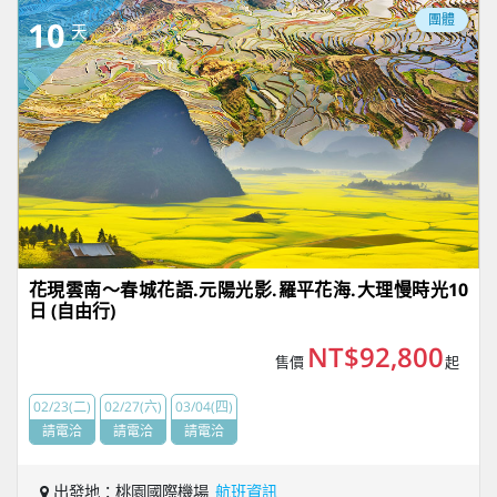
團體
10
天
花現雲南～春城花語.元陽光影.羅平花海.大理慢時光10
日 (自由行)
NT$92,800
售價
起
02/23(二)
02/27(六)
03/04(四)
請電洽
請電洽
請電洽
出發地：桃園國際機場
航班資訊