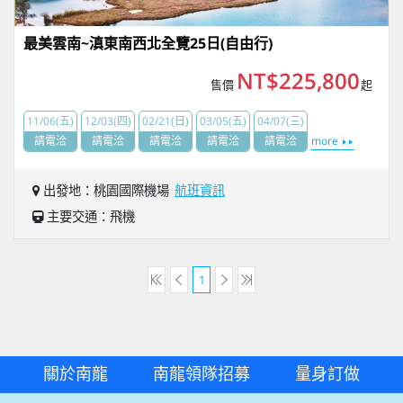
最美雲南~滇東南西北全覽25日(自由行)
NT$225,800
售價
起
11/06(五)
12/03(四)
02/21(日)
03/05(五)
04/07(三)
請電洽
請電洽
請電洽
請電洽
請電洽
more
出發地：桃園國際機場
航班資訊
主要交通：飛機
1
關於南龍
南龍領隊招募
量身訂做