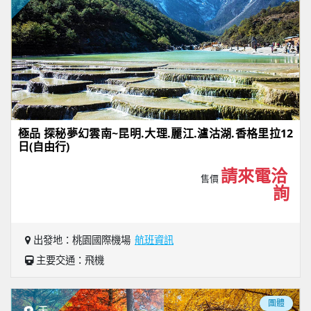
極品 探秘夢幻雲南~昆明.大理.麗江.瀘沽湖.香格里拉12
日(自由行)
請來電洽
售價
詢
出發地：桃園國際機場
航班資訊
主要交通：飛機
團體
天