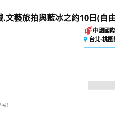
.文藝旅拍與藍冰之約10日(自由
中國國
起
台北-桃園
考!