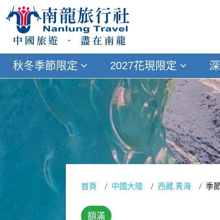
中國旅遊 ‧ 盡在南龍
秋冬季節限定
2027花現限定
深
首頁
中國大陸
西藏.青海
季節
額滿